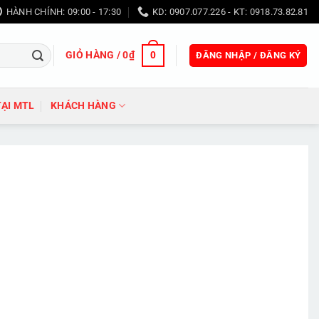
HÀNH CHÍNH: 09:00 - 17:30
KD: 0907.077.226 - KT: 0918.73.82.81
GIỎ HÀNG /
0
₫
0
ĐĂNG NHẬP / ĐĂNG KÝ
TẠI MTL
KHÁCH HÀNG