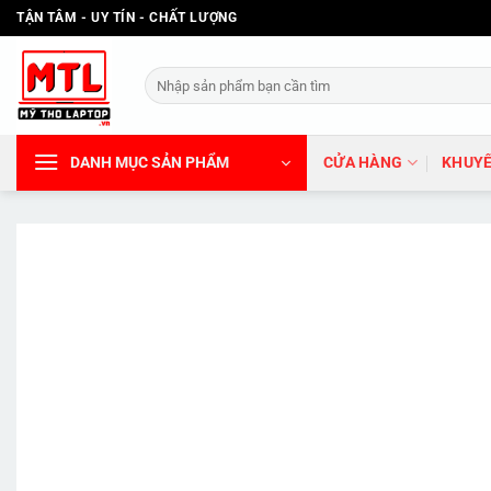
Bỏ
TẬN TÂM - UY TÍN - CHẤT LƯỢNG
qua
nội
Tìm
dung
kiếm:
DANH MỤC SẢN PHẨM
CỬA HÀNG
KHUYẾ