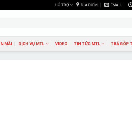
HỖ TRỢ
ĐỊA ĐIỂM
EMAIL
N MÃI
DỊCH VỤ MTL
VIDEO
TIN TỨC MTL
TRẢ GÓP 