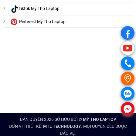
Tiktok Mỹ Tho Laptop
Pinterest Mỹ Tho Laptop
.
.
.
.
.
.
BẢN QUYỀN 2026 SỞ HỮU BỞI ©
MỸ THO LAPTOP
ĐƠN VỊ THIẾT KẾ:
MTL TECHNOLOGY
. MỌI QUYỀN ĐỀU ĐƯỢC
BẢO VỆ.