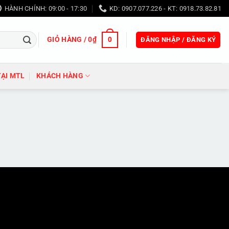
HÀNH CHÍNH: 09:00 - 17:30
KD: 0907.077.226 - KT: 0918.73.82.81
GIỎ HÀNG /
0
₫
0
ĐĂNG NHẬP / ĐĂNG KÝ
TẠI MTL
KHÁCH HÀNG