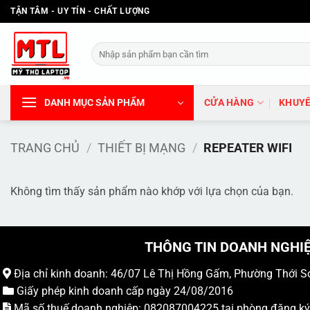
Bỏ
TẬN TÂM - UY TÍN - CHẤT LƯỢNG
qua
nội
Tìm
dung
kiếm:
DANH MỤC SẢN PHẨM
CỬA HÀNG
KHUYẾ
TRANG CHỦ
/
THIẾT BỊ MẠNG
/
REPEATER WIFI
Không tìm thấy sản phẩm nào khớp với lựa chọn của bạn.
THÔNG TIN DOANH NGHI
Địa chỉ kinh doanh: 46/07 Lê Thị Hồng Gấm, Phường Thới S
Giấy phép kinh doanh cấp ngày 24/08/2016
Mã số thuế doanh nghiệp: 082087004225 tại phòng đăng k