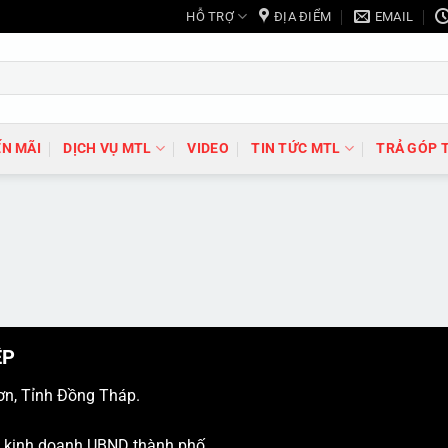
HỖ TRỢ
ĐỊA ĐIỂM
EMAIL
N MÃI
DỊCH VỤ MTL
VIDEO
TIN TỨC MTL
TRẢ GÓP 
ỆP
ơn, Tỉnh Đồng Tháp.
ý kinh doanh UBND thành phố