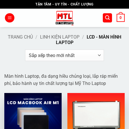
Bỏ
TẬN TÂM - UY TÍN - CHẤT LƯỢNG
qua
nội
0
dung
TRANG CHỦ
/
LINH KIỆN LAPTOP
/
LCD - MÀN HÌNH
LAPTOP
Màn hình Laptop, đa dạng hiều chủng loại, lắp ráp miển
phí, bảo hành uy tín chất lượng tại Mỹ Tho Laptop