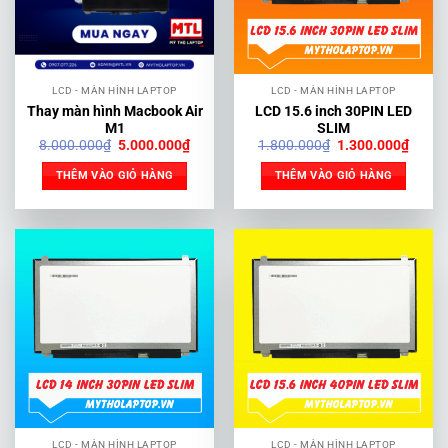
LCD - MÀN HÌNH LAPTOP
LCD - MÀN HÌNH LAPTOP
Thay màn hình Macbook Air
LCD 15.6 inch 30PIN LED
M1
SLIM
Giá
Giá
Giá
Giá
8.000.000
₫
5.000.000
₫
1.800.000
₫
1.300.000
₫
gốc
hiện
gốc
hiện
là:
tại
là:
tại
THÊM VÀO GIỎ HÀNG
THÊM VÀO GIỎ HÀNG
8.000.000₫.
là:
1.800.000₫.
là:
5.000.000₫.
1.300
LCD - MÀN HÌNH LAPTOP
LCD - MÀN HÌNH LAPTOP