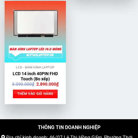
LCD - MÀN HÌNH LAPTOP
LCD 14 inch 40PIN FHD
Touch (Bo xếp)
Giá
Giá
3.090.000
₫
2.890.000
₫
gốc
hiện
là:
tại
THÊM VÀO GIỎ HÀNG
3.090.000₫.
là:
2.890.000₫.
THÔNG TIN DOANH NGHIỆP
Địa chỉ kinh doanh: 46/07 Lê Thị Hồng Gấm, Phường Thới