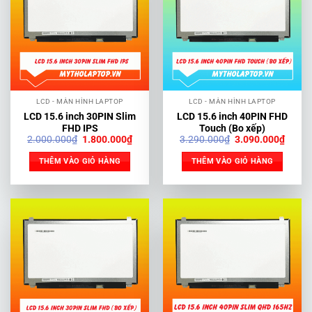
LCD - MÀN HÌNH LAPTOP
LCD - MÀN HÌNH LAPTOP
LCD 15.6 inch 30PIN Slim
LCD 15.6 inch 40PIN FHD
FHD IPS
Touch (Bo xếp)
Giá
Giá
Giá
Giá
2.000.000
₫
1.800.000
₫
3.290.000
₫
3.090.000
₫
gốc
hiện
gốc
hiện
là:
tại
là:
tại
THÊM VÀO GIỎ HÀNG
THÊM VÀO GIỎ HÀNG
2.000.000₫.
là:
3.290.000₫.
là:
1.800.000₫.
3.090