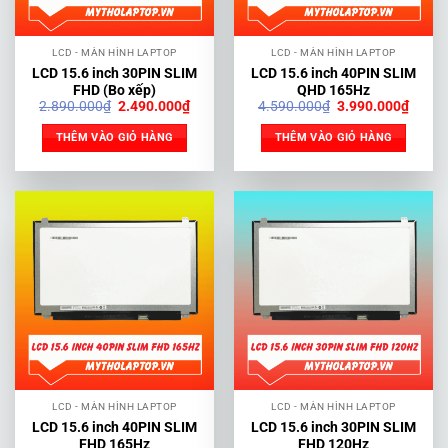
LCD - MÀN HÌNH LAPTOP
LCD - MÀN HÌNH LAPTOP
LCD 15.6 inch 30PIN SLIM
LCD 15.6 inch 40PIN SLIM
FHD (Bo xếp)
QHD 165Hz
Giá
Giá
Giá
Giá
2.890.000
₫
2.490.000
₫
4.590.000
₫
3.990.000
₫
gốc
hiện
gốc
hiện
là:
tại
là:
tại
THÊM VÀO GIỎ HÀNG
THÊM VÀO GIỎ HÀNG
2.890.000₫.
là:
4.590.000₫.
là:
2.490.000₫.
3.990
LCD - MÀN HÌNH LAPTOP
LCD - MÀN HÌNH LAPTOP
LCD 15.6 inch 40PIN SLIM
LCD 15.6 inch 30PIN SLIM
FHD 165Hz
FHD 120Hz