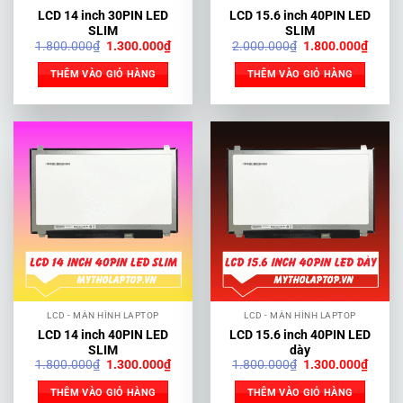
LCD 14 inch 30PIN LED
LCD 15.6 inch 40PIN LED
SLIM
SLIM
Giá
Giá
Giá
Giá
1.800.000
₫
1.300.000
₫
2.000.000
₫
1.800.000
₫
gốc
hiện
gốc
hiện
là:
tại
là:
tại
THÊM VÀO GIỎ HÀNG
THÊM VÀO GIỎ HÀNG
1.800.000₫.
là:
2.000.000₫.
là:
1.300.000₫.
1.800
LCD - MÀN HÌNH LAPTOP
LCD - MÀN HÌNH LAPTOP
LCD 14 inch 40PIN LED
LCD 15.6 inch 40PIN LED
SLIM
dày
Giá
Giá
Giá
Giá
1.800.000
₫
1.300.000
₫
1.800.000
₫
1.300.000
₫
gốc
hiện
gốc
hiện
là:
tại
là:
tại
THÊM VÀO GIỎ HÀNG
THÊM VÀO GIỎ HÀNG
1.800.000₫.
là:
1.800.000₫.
là: