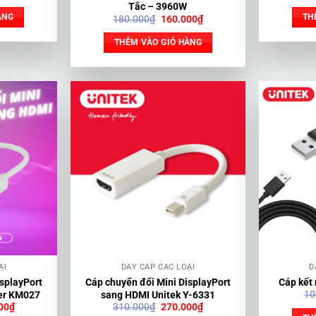
hiện
Tắc – 3960W
tại
ÀNG
TH
Giá
Giá
180.000
₫
160.000
₫
00₫.
là:
gốc
hiện
100.000₫.
là:
tại
THÊM VÀO GIỎ HÀNG
180.000₫.
là:
160.000₫.
ẠI
DÂY CÁP CÁC LOẠI
D
isplayPort
Cáp chuyển đổi Mini DisplayPort
Cáp kết
10
er KM027
sang HDMI Unitek Y-6331
Giá
Giá
Giá
00
₫
310.000
₫
270.000
₫