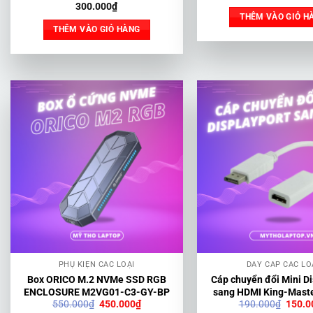
gốc
300.000
₫
là:
THÊM VÀO GIỎ H
140.0
THÊM VÀO GIỎ HÀNG
PHỤ KIỆN CÁC LOẠI
DÂY CÁP CÁC LO
Box ORICO M.2 NVMe SSD RGB
Cáp chuyển đổi Mini D
ENCLOSURE M2VG01-C3-GY-BP
sang HDMI King-Mast
Giá
Giá
Giá
550.000
₫
450.000
₫
190.000
₫
150.0