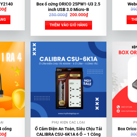
 Y2140
Box ổ cứng ORICO 25PW1-U3 2.5
Webc
Giá
00
₫
39
inch USB 3.0 Micro-B
hiện
Giá
Giá
250.000
₫
200.000
₫
tại
gốc
hiện
ÀNG
TH
00₫.
là:
là:
tại
THÊM VÀO GIỎ HÀNG
100.000₫.
250.000₫.
là:
200.000₫.
ẠI
PHỤ KIỆN CÁC LOẠI
P
4 cổng
Ổ Cắm Điện An Toàn, Siêu Chịu Tải
Box Orico
Giá
00
₫
30
CALIBRA CSU-6K1A 6 Ổ – 1 Công