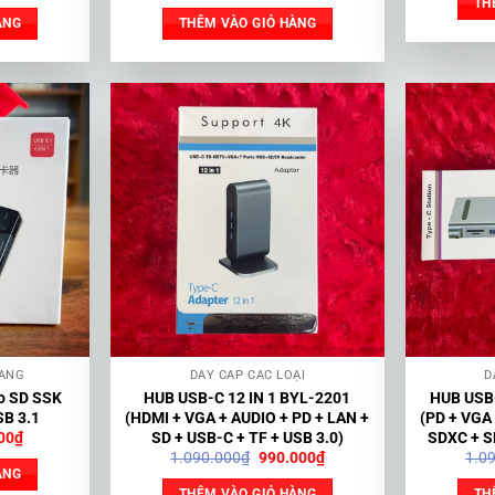
hiện
gốc
hiện
TH
tại
là:
tại
ÀNG
THÊM VÀO GIỎ HÀNG
00₫.
là:
310.000₫.
là:
150.000₫.
270.000₫.
HÃNG
DÂY CÁP CÁC LOẠI
D
ro SD SSK
HUB USB-C 12 IN 1 BYL-2201
HUB USB-
B 3.1
(HDMI + VGA + AUDIO + PD + LAN +
(PD + VGA
Giá
00
₫
SD + USB-C + TF + USB 3.0)
SDXC + SD
hiện
Giá
Giá
1.090.000
₫
990.000
₫
1.0
tại
gốc
hiện
ÀNG
00₫.
là:
là:
tại
THÊM VÀO GIỎ HÀNG
TH