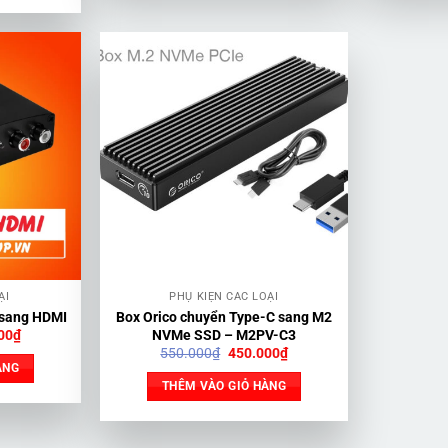
ẠI
PHỤ KIỆN CÁC LOẠI
 sang HDMI
Box Orico chuyển Type-C sang M2
Giá
00
₫
NVMe SSD – M2PV-C3
hiện
Giá
Giá
550.000
₫
450.000
₫
tại
gốc
hiện
ÀNG
00₫.
là:
là:
tại
THÊM VÀO GIỎ HÀNG
150.000₫.
550.000₫.
là:
450.000₫.