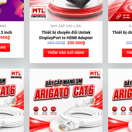
HÃNG
DÂY CÁP CÁC LOẠI
D
5 inch
Thiết bị chuyển đổi Unitek
Thiết bị c
Giá
.000
₫
DisplayPort to HDMI Adapter
hiện
Giá
Giá
260.000
₫
200.000
₫
20
tại
gốc
hiện
ÀNG
.000₫.
là:
là:
tại
THÊM VÀO GIỎ HÀNG
TH
1.290.000₫.
260.000₫.
là:
200.000₫.