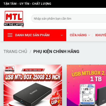
Bỏ
TẬN TÂM - UY TÍN - CHẤT LƯỢNG
qua
nội
Tìm
dung
kiếm:
DANH MỤC SẢN PHẨM
CỬA HÀNG
KHUYẾ
TRANG CHỦ
/
PHỤ KIỆN CHÍNH HÃNG