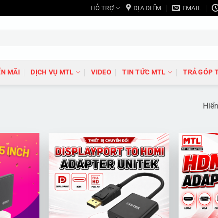
HỖ TRỢ
ĐỊA ĐIỂM
EMAIL
N MÃI
DỊCH VỤ MTL
VIDEO
TIN TỨC MTL
TRẢ GÓP 
Hiển