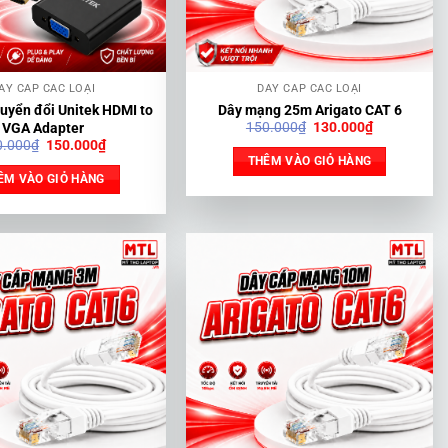
ÂY CÁP CÁC LOẠI
DÂY CÁP CÁC LOẠI
huyển đổi Unitek HDMI to
Dây mạng 25m Arigato CAT 6
Giá
Giá
150.000
₫
130.000
₫
VGA Adapter
gốc
hiện
Giá
Giá
0.000
₫
150.000
₫
là:
tại
gốc
hiện
THÊM VÀO GIỎ HÀNG
150.000₫.
là:
là:
tại
ÊM VÀO GIỎ HÀNG
130.000₫.
200.000₫.
là:
150.000₫.