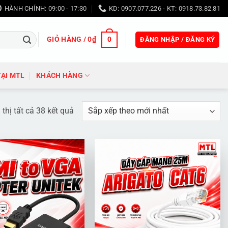
HÀNH CHÍNH: 09:00 - 17:30
KD: 0907.077.226 - KT: 0918.73.82.81
GIỎ HÀNG /
0
₫
0
ĐĂNG NHẬP / ĐĂNG KÝ
TẠI MTL
KHÁCH HÀNG
Đã
 thị tất cả 38 kết quả
sắp
xếp
theo
mới
nhất