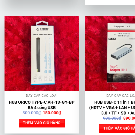
DÂY CÁP CÁC LOẠI
DÂY CÁP CÁC LO
HUB ORICO TYPE-C AH-13-GY-BP
HUB USB-C 11 in 1 B
RA 4 cổng USB
(HDTV + VGA + LAN + USB C 
Giá
Giá
300.000
₫
150.000
₫
3.0 + TF + SD + A
gốc
hiện
Giá
990.000
₫
890.0
là:
tại
gốc
THÊM VÀO GIỎ HÀNG
300.000₫.
là:
là:
THÊM VÀO GIỎ H
150.000₫.
990.0