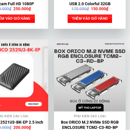
am Full HD 1080P
USB 2.0 Colorful 32GB
Giá
Giá
Giá
Giá
0.000
₫
250.000
₫
170.000
₫
150.000
₫
gốc
hiện
gốc
hiện
là:
tại
là:
tại
ÊM VÀO GIỎ HÀNG
THÊM VÀO GIỎ HÀNG
390.000₫.
là:
170.000₫.
là:
250.000₫.
150.000₫.
HỤ KIỆN CÁC LOẠI
PHỤ KIỆN CÁC LOẠI
 2521U3-BK-EP 2.5 inch
Box ORICO M.2 NVMe SSD RGB
Giá
Giá
0.000
₫
200.000
₫
ENCLOSURE TCM2-C3-RD-BP