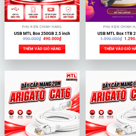
PHỤ KIỆN CHÍNH HÃNG
PHỤ KIỆN CHÍNH 
USB MTL Box 250GB 2.5 inch
USB MTL Box 1TB 2.
Giá
Giá
Giá
990.000
₫
490.000
₫
1.590.000
₫
1.290
gốc
hiện
gốc
là:
tại
là:
THÊM VÀO GIỎ HÀNG
THÊM VÀO GIỎ H
990.000₫.
là:
1.590
490.000₫.