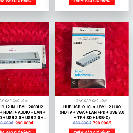
ÊM VÀO GIỎ HÀNG
THÊM VÀO GIỎ HÀNG
100.000₫.
là:
170.000₫.
là:
80.000₫.
100.000₫.
ÂY CÁP CÁC LOẠI
DÂY CÁP CÁC LOẠI
C 12 IN 1 BYL-2003U2
HUB USB-C 10 in 1 BYL-2110C
 + HDMI + AUDIO + LAN +
(HDTV + VGA + LAN +PD + USB 3.0
 + USB 3.0 + USB 2.0 +
+ TF + SD + USB-C)
Giá
Giá
Giá
Giá
90.000
₫
990.000
₫
890.000
₫
790.000
₫
USB-C)
gốc
hiện
gốc
hiện
là:
tại
là:
tại
ÊM VÀO GIỎ HÀNG
THÊM VÀO GIỎ HÀNG