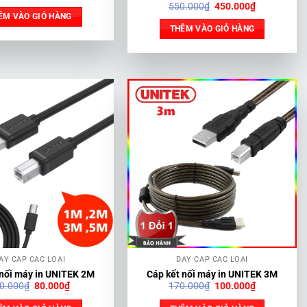
gốc
hiện
Giá
Giá
550.000
₫
450.000
₫
là:
tại
gốc
hiện
ÊM VÀO GIỎ HÀNG
300.000₫.
là:
là:
tại
THÊM VÀO GIỎ HÀNG
200.000₫.
550.000₫.
là:
450.000₫.
ÂY CÁP CÁC LOẠI
DÂY CÁP CÁC LOẠI
 nối máy in UNITEK 2M
Cáp kết nối máy in UNITEK 3M
Giá
Giá
Giá
Giá
0.000
₫
80.000
₫
170.000
₫
100.000
₫
gốc
hiện
gốc
hiện
là:
tại
là:
tại