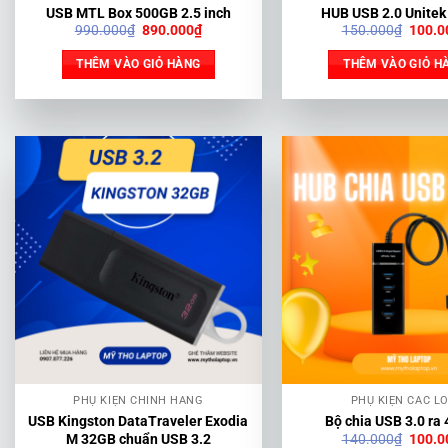
USB MTL Box 500GB 2.5 inch
HUB USB 2.0 Unitek
Giá
Giá
Giá
990.000
₫
890.000
₫
150.000
₫
100.0
gốc
hiện
gốc
là:
tại
là:
THÊM VÀO GIỎ HÀNG
THÊM VÀO GIỎ H
990.000₫.
là:
150.0
890.000₫.
PHỤ KIỆN CHÍNH HÃNG
PHỤ KIỆN CÁC LO
USB Kingston DataTraveler Exodia
Bộ chia USB 3.0 ra 
Giá
140.000
₫
100.0
M 32GB chuẩn USB 3.2