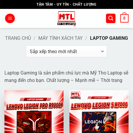
Bỏ
TẬN TÂM - UY TÍN - CHẤT LƯỢNG
qua
nội
0
dung
TRANG CHỦ
/
MÁY TÍNH XÁCH TAY
/
LAPTOP GAMING
Laptop Gaming là sản phẩm chủ lực mà Mỹ Tho Laptop sẽ
mang đến cho bạn. Chất lượng – Mạnh mẽ – Thời trang