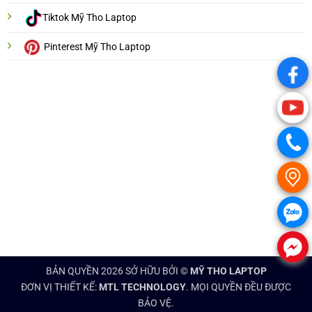
Tiktok Mỹ Tho Laptop
Pinterest Mỹ Tho Laptop
.
.
.
.
.
.
BẢN QUYỀN 2026 SỞ HỮU BỞI ©
MỸ THO LAPTOP
ĐƠN VỊ THIẾT KẾ:
MTL TECHNOLOGY
. MỌI QUYỀN ĐỀU ĐƯỢC
BẢO VỆ.