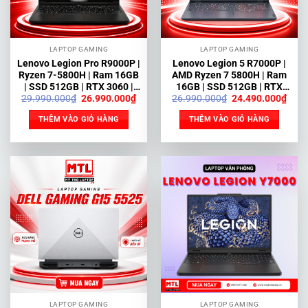
LAPTOP GAMING
LAPTOP GAMING
Lenovo Legion Pro R9000P |
Lenovo Legion 5 R7000P |
Ryzen 7-5800H | Ram 16GB
AMD Ryzen 7 5800H | Ram
| SSD 512GB | RTX 3060 |
16GB | SSD 512GB | RTX
Giá
Giá
Giá
Giá
29.990.000
₫
26.990.000
₫
26.990.000
₫
24.490.000
₫
15.6” 2.5K 165Hz
3050Ti | 15.6 inch Full HD
gốc
hiện
gốc
hiện
165Hz
là:
tại
là:
tại
THÊM VÀO GIỎ HÀNG
THÊM VÀO GIỎ HÀNG
29.990.000₫.
là:
26.990.000₫.
là:
26.990.000₫.
24.4
LAPTOP GAMING
LAPTOP GAMING