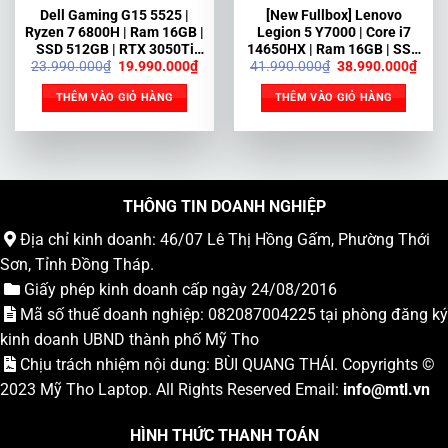
Dell Gaming G15 5525 |
[New Fullbox] Lenovo
Ryzen 7 6800H | Ram 16GB |
Legion 5 Y7000 | Core i7
SSD 512GB | RTX 3050Ti
14650HX | Ram 16GB | SSD
Giá
Giá
Giá
Giá
23.990.000
₫
19.990.000
₫
41.990.000
₫
38.990.000
₫
4GB | 15.6” FHD 120Hz
512 GB | RTX 5060 | 15.3″
gốc
hiện
gốc
hiện
2.5K 180Hz
là:
tại
là:
tại
THÊM VÀO GIỎ HÀNG
THÊM VÀO GIỎ HÀNG
23.990.000₫.
là:
41.990.000₫.
là:
19.990.000₫.
38.9
THÔNG TIN DOANH NGHIỆP
Địa chỉ kinh doanh: 46/07 Lê Thị Hồng Gấm, Phường Thới
Sơn, Tỉnh Đồng Tháp.
Giấy phép kinh doanh cấp ngày 24/08/2016
Mã số thuế doanh nghiệp: 082087004225 tại phòng đăng ký
kinh doanh UBND thành phố Mỹ Tho
Chịu trách nhiệm nội dung: BÙI QUANG THÁI. Copyrights ©
2023
Mỹ Tho Laptop
. All Rights Reserved Email:
info
@mtl.vn
HÌNH THỨC THANH TOÁN