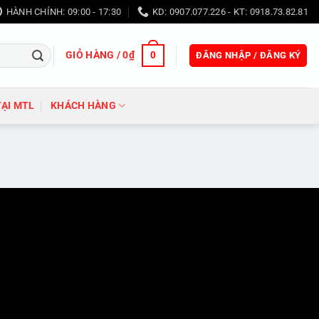
HÀNH CHÍNH: 09:00 - 17:30
KD: 0907.077.226 - KT: 0918.73.82.81
GIỎ HÀNG /
0
₫
0
ĐĂNG NHẬP / ĐĂNG KÝ
TẠI MTL
KHÁCH HÀNG