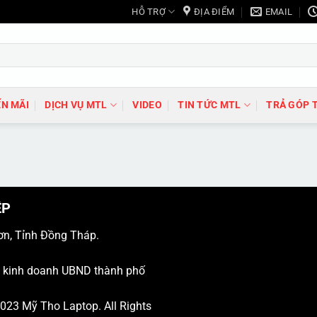
HỖ TRỢ
ĐỊA ĐIỂM
EMAIL
N MÃI
DỊCH VỤ MTL
VIDEO
TIN TỨC MTL
TRẢ GÓP 
ỆP
ơn, Tỉnh Đồng Tháp.
ý kinh doanh UBND thành phố
 2023
Mỹ Tho Laptop
. All Rights