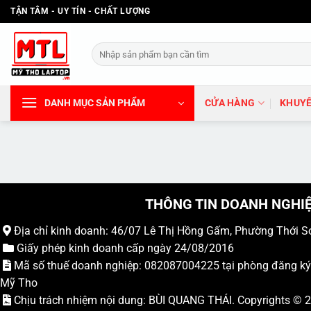
Bỏ
TẬN TÂM - UY TÍN - CHẤT LƯỢNG
qua
nội
Tìm
dung
kiếm:
DANH MỤC SẢN PHẨM
CỬA HÀNG
KHUYẾ
THÔNG TIN DOANH NGHI
Địa chỉ kinh doanh: 46/07 Lê Thị Hồng Gấm, Phường Thới S
Giấy phép kinh doanh cấp ngày 24/08/2016
Mã số thuế doanh nghiệp: 082087004225 tại phòng đăng k
Mỹ Tho
Chịu trách nhiệm nội dung: BÙI QUANG THÁI. Copyrights ©