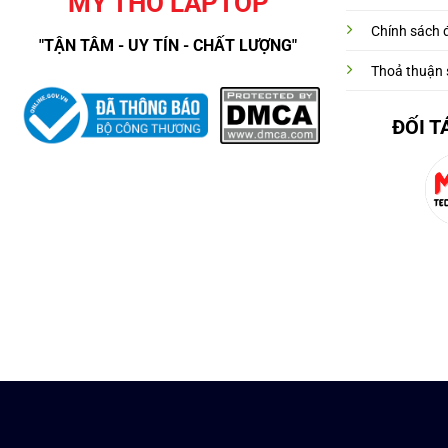
MỸ THO LAPTOP
Chính sách đ
"TẬN TÂM - UY TÍN - CHẤT LƯỢNG"
Thoả thuận 
ĐỐI T