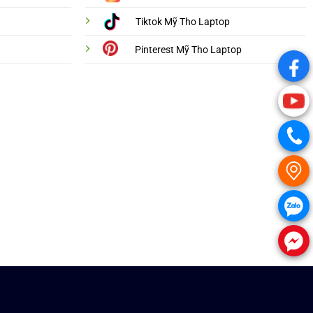
Tiktok Mỹ Tho Laptop
Pinterest Mỹ Tho Laptop
.
.
.
.
.
.