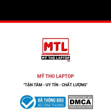
MỸ THO LAPTOP
"TẬN TÂM - UY TÍN - CHẤT LƯỢNG"