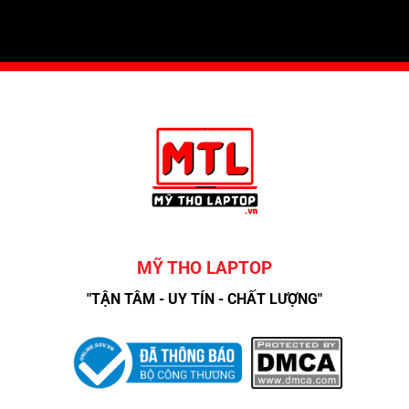
MỸ THO LAPTOP
"TẬN TÂM - UY TÍN - CHẤT LƯỢNG"