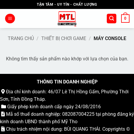
Bỏ
TẬN TÂM - UY TÍN - CHẤT LƯỢNG
qua
nội
0
dung
TRANG CHỦ
/
THIẾT BỊ CHƠI GAME
/
MÁY CONSOLE
Không tìm thấy sản phẩm nào khớp với lựa chọn của bạn.
THÔNG TIN DOANH NGHIỆP
Địa chỉ kinh doanh: 46/07 Lê Thị Hồng Gấm, Phường Thới
Sơn, Tỉnh Đồng Tháp.
Giấy phép kinh doanh cấp ngày 24/08/2016
Mã số thuế doanh nghiệp: 082087004225 tại phòng đăng ký
kinh doanh UBND thành phố Mỹ Tho
Chịu trách nhiệm nội dung: BÙI QUANG THÁI. Copyrights ©