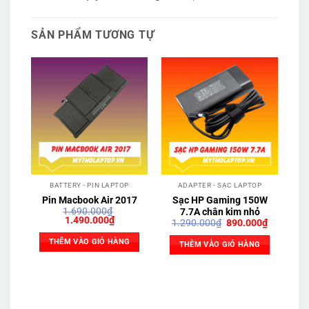
SẢN PHẨM TƯƠNG TỰ
BATTERY - PIN LAPTOP
ADAPTER - SẠC LAPTOP
Pin Macbook Air 2017
Sạc HP Gaming 150W
S
1.690.000
₫
7.7A chân kim nhỏ
Giá
Giá
1.490.000
₫
Giá
Giá
1.290.000
₫
890.000
₫
gốc
hiện
gốc
hiện
là:
tại
là:
tại
THÊM VÀO GIỎ HÀNG
THÊM VÀO GIỎ HÀNG
1.690.000₫.
là:
1.290.000₫.
là:
1.490.000₫.
890.000₫