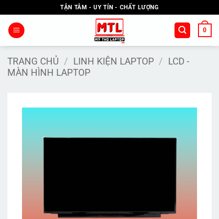
Bỏ
TẬN TÂM - UY TÍN - CHẤT LƯỢNG
qua
nội
0
dung
TRANG CHỦ
/
LINH KIỆN LAPTOP
/
LCD -
MÀN HÌNH LAPTOP