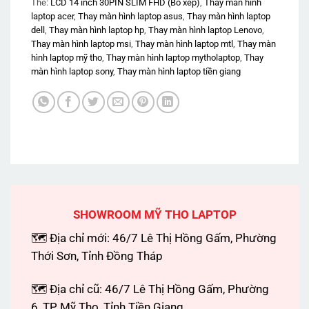
Thẻ:
LCD 14 inch 30PIN SLIM FHD (Bo xếp)
,
Thay màn hình
laptop acer
,
Thay màn hình laptop asus
,
Thay màn hình laptop
dell
,
Thay màn hình laptop hp
,
Thay màn hình laptop Lenovo
,
Thay màn hình laptop msi
,
Thay màn hình laptop mtl
,
Thay màn
hình laptop mỹ tho
,
Thay màn hình laptop mytholaptop
,
Thay
màn hình laptop sony
,
Thay màn hình laptop tiền giang
SHOWROOM MỸ THO LAPTOP
🗺 Địa chỉ mới: 46/7 Lê Thị Hồng Gấm, Phường
Thới Sơn, Tỉnh Đồng Tháp
🗺 Địa chỉ cũ: 46/7 Lê Thị Hồng Gấm, Phường
6, TP Mỹ Tho, Tỉnh Tiền Giang