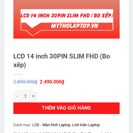
LCD 14 inch 30PIN SLIM FHD (Bo
xếp)
Giá
Giá
2.890.000
₫
2.490.000
₫
gốc
hiện
là:
tại
LCD 14 inch 30PIN SLIM FHD (Bo xếp) số lượng
2.890.000₫.
là:
2.490.000₫.
THÊM VÀO GIỎ HÀNG
Danh mục:
LCD - Màn hình Laptop
,
Linh kiện Laptop