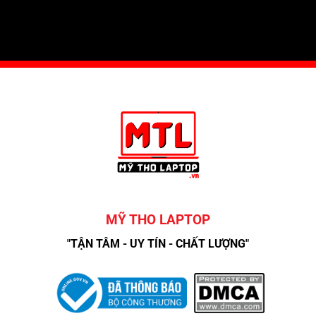
MỸ THO LAPTOP
"TẬN TÂM - UY TÍN - CHẤT LƯỢNG"