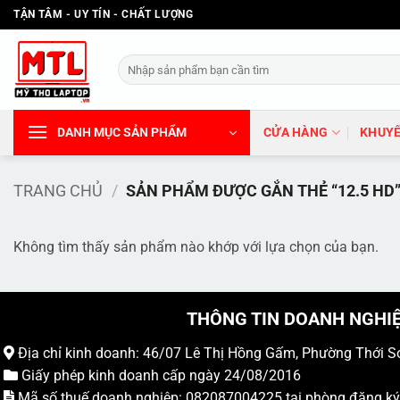
Bỏ
TẬN TÂM - UY TÍN - CHẤT LƯỢNG
qua
nội
Tìm
dung
kiếm:
DANH MỤC SẢN PHẨM
CỬA HÀNG
KHUYẾ
TRANG CHỦ
/
SẢN PHẨM ĐƯỢC GẮN THẺ “12.5 HD
Không tìm thấy sản phẩm nào khớp với lựa chọn của bạn.
THÔNG TIN DOANH NGHI
Địa chỉ kinh doanh: 46/07 Lê Thị Hồng Gấm, Phường Thới S
Giấy phép kinh doanh cấp ngày 24/08/2016
Mã số thuế doanh nghiệp: 082087004225 tại phòng đăng k