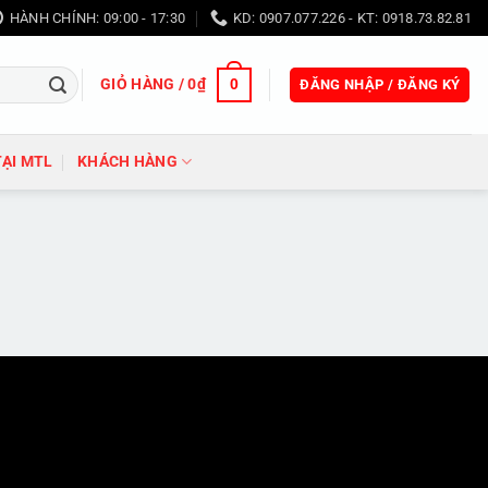
HÀNH CHÍNH: 09:00 - 17:30
KD: 0907.077.226 - KT: 0918.73.82.81
GIỎ HÀNG /
0
₫
0
ĐĂNG NHẬP / ĐĂNG KÝ
TẠI MTL
KHÁCH HÀNG