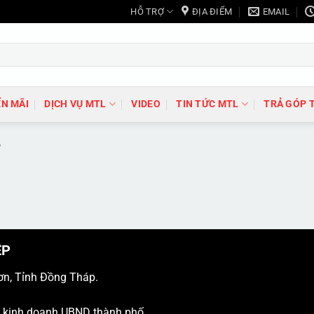
HỖ TRỢ
ĐỊA ĐIỂM
EMAIL
N MÃI
DỊCH VỤ MTL
VIDEO
TIN TỨC MTL
TRẢ GÓP 
”
ỆP
ơn, Tỉnh Đồng Tháp.
ý kinh doanh UBND thành phố