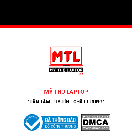
MỸ THO LAPTOP
"TẬN TÂM - UY TÍN - CHẤT LƯỢNG"