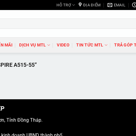
HỖ TRỢ
ĐỊA ĐIỂM
EMAIL
N MÃI
DỊCH VỤ MTL
VIDEO
TIN TỨC MTL
TRẢ GÓP 
PIRE A515-55”
ỆP
ơn, Tỉnh Đồng Tháp.
ý kinh doanh UBND thành phố