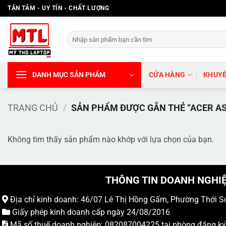
Bỏ
TẬN TÂM - UY TÍN - CHẤT LƯỢNG
qua
nội
Tìm
dung
kiếm:
DANH MỤC SẢN PHẨM
CỬA HÀNG
KHUYẾ
TRANG CHỦ
/
SẢN PHẨM ĐƯỢC GẮN THẺ “ACER AS
Không tìm thấy sản phẩm nào khớp với lựa chọn của bạn.
THÔNG TIN DOANH NGHI
Địa chỉ kinh doanh: 46/07 Lê Thị Hồng Gấm, Phường Thới S
Giấy phép kinh doanh cấp ngày 24/08/2016
Mã số thuế doanh nghiệp: 082087004225 tại phòng đăng k