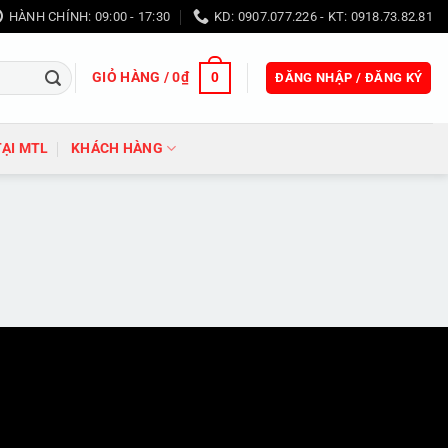
HÀNH CHÍNH: 09:00 - 17:30
KD: 0907.077.226 - KT: 0918.73.82.81
GIỎ HÀNG /
0
₫
0
ĐĂNG NHẬP / ĐĂNG KÝ
TẠI MTL
KHÁCH HÀNG