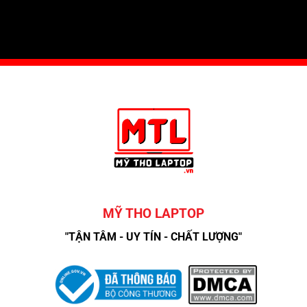
MỸ THO LAPTOP
"TẬN TÂM - UY TÍN - CHẤT LƯỢNG"