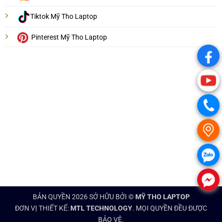
Tiktok Mỹ Tho Laptop
Pinterest Mỹ Tho Laptop
.
.
.
.
.
.
BẢN QUYỀN 2026 SỞ HỮU BỞI ©
MỸ THO LAPTOP
ĐƠN VỊ THIẾT KẾ:
MTL TECHNOLOGY
. MỌI QUYỀN ĐỀU ĐƯỢC
BẢO VỆ.