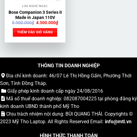
LOA NGHE NHẠC
Bose Companion 3 Series II
Made in Japan 110V
Giá
Giá
5.900.000
₫
4.500.000
₫
gốc
hiện
là:
tại
THÊM VÀO GIỎ HÀNG
5.900.000₫.
là:
4.500.000₫.
THÔNG TIN DOANH NGHIỆP
Địa chỉ kinh doanh: 46/07 Lê Thị Hồng Gấm, Phường Thới
Sơn, Tỉnh Đồng Tháp.
Giấy phép kinh doanh cấp ngày 24/08/2016
Mã số thuế doanh nghiệp: 082087004225 tại phòng đăng ký
kinh doanh UBND thành phố Mỹ Tho
Chịu trách nhiệm nội dung: BÙI QUANG THÁI. Copyrights ©
2023
Mỹ Tho Laptop
. All Rights Reserved Email:
info
@mtl.vn
HÌNH THỨC THANH TOÁN