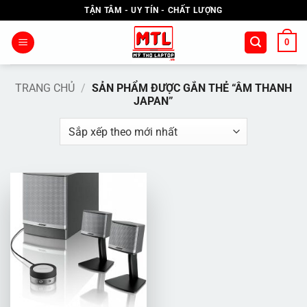
Bỏ
TẬN TÂM - UY TÍN - CHẤT LƯỢNG
qua
nội
0
dung
TRANG CHỦ
/
SẢN PHẨM ĐƯỢC GẮN THẺ “ÂM THANH
JAPAN”