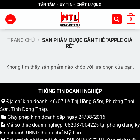
Bỏ
TẬN TÂM - UY TÍN - CHẤT LƯỢNG
qua
nội
0
dung
TRANG CHỦ
/
SẢN PHẨM ĐƯỢC GẮN THẺ “APPLE GIÁ
RẺ”
Không tìm thấy sản phẩm nào khớp với lựa chọn của bạn.
THÔNG TIN DOANH NGHIỆP
Địa chỉ kinh doanh: 46/07 Lê Thị Hồng Gấm, Phường Thới
Sơn, Tỉnh Đồng Tháp.
Giấy phép kinh doanh cấp ngày 24/08/2016
Mã số thuế doanh nghiệp: 082087004225 tại phòng đăng ký
kinh doanh UBND thành phố Mỹ Tho