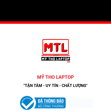
MỸ THO LAPTOP
"TẬN TÂM - UY TÍN - CHẤT LƯỢNG"