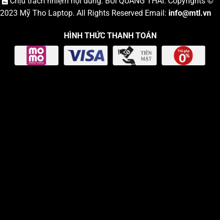
Chịu trách nhiệm nội dung: BÙI QUANG THÁI. Copyrights ©
2023
Mỹ Tho Laptop
. All Rights Reserved Email:
info
@mtl.vn
HÌNH THỨC THANH TOÁN