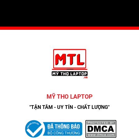
MỸ THO LAPTOP
"TẬN TÂM - UY TÍN - CHẤT LƯỢNG"