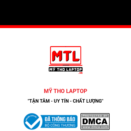
MỸ THO LAPTOP
"TẬN TÂM - UY TÍN - CHẤT LƯỢNG"