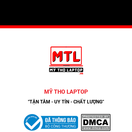
MỸ THO LAPTOP
"TẬN TÂM - UY TÍN - CHẤT LƯỢNG"