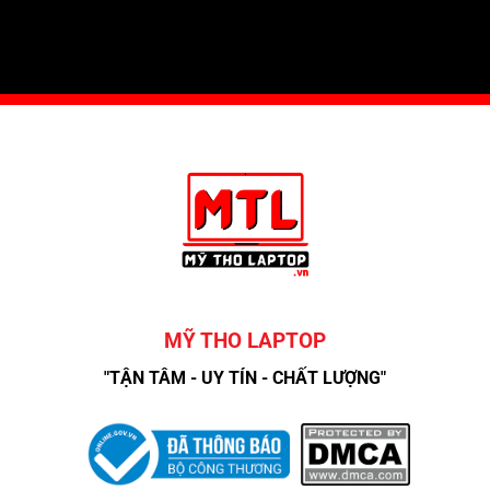
MỸ THO LAPTOP
"TẬN TÂM - UY TÍN - CHẤT LƯỢNG"