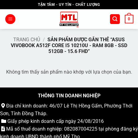
Bỏ
TẬN TÂM - UY TÍN - CHẤT LƯỢNG
qua
nội
0
dung
TRANG CHỦ
/
SẢN PHẨM ĐƯỢC GẮN THẺ “ASUS
VIVOBOOK A512F CORE I5 10210U - RAM 8GB - SSD
512GB - 15.6 FHD”
Không tìm thấy sản phẩm nào khớp với lựa chọn của bạn.
THÔNG TIN DOANH NGHIỆP
Địa chỉ kinh doanh: 46/07 Lê Thị Hồng Gấm, Phường Thới
Sơn, Tỉnh Đồng Tháp.
Giấy phép kinh doanh cấp ngày 24/08/2016
Mã số thuế doanh nghiệp: 082087004225 tại phòng đăng ký
kinh doanh UBND thành phố Mỹ Tho