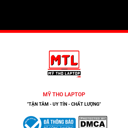
MỸ THO LAPTOP
"TẬN TÂM - UY TÍN - CHẤT LƯỢNG"