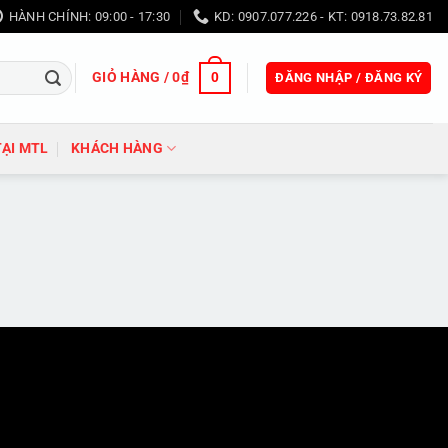
HÀNH CHÍNH: 09:00 - 17:30
KD: 0907.077.226 - KT: 0918.73.82.81
GIỎ HÀNG /
0
₫
0
ĐĂNG NHẬP / ĐĂNG KÝ
TẠI MTL
KHÁCH HÀNG