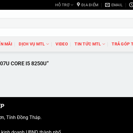
HỖ TRỢ
ĐỊA ĐIỂM
EMAIL
N MÃI
DỊCH VỤ MTL
VIDEO
TIN TỨC MTL
TRẢ GÓP 
7U CORE I5 8250U”
ỆP
ơn, Tỉnh Đồng Tháp.
ý kinh doanh UBND thành phố