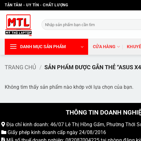
Bỏ
TẬN TÂM - UY TÍN - CHẤT LƯỢNG
qua
nội
Tìm
dung
kiếm:
DANH MỤC SẢN PHẨM
CỬA HÀNG
KHUYẾ
TRANG CHỦ
/
SẢN PHẨM ĐƯỢC GẮN THẺ “ASUS X40
Không tìm thấy sản phẩm nào khớp với lựa chọn của bạn.
THÔNG TIN DOANH NGHI
Địa chỉ kinh doanh: 46/07 Lê Thị Hồng Gấm, Phường Thới S
Giấy phép kinh doanh cấp ngày 24/08/2016
Mã số thuế doanh nghiệp: 082087004225 tại phòng đăng k