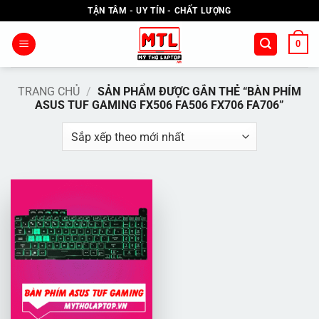
Bỏ
TẬN TÂM - UY TÍN - CHẤT LƯỢNG
qua
nội
0
dung
TRANG CHỦ
/
SẢN PHẨM ĐƯỢC GẮN THẺ “BÀN PHÍM
ASUS TUF GAMING FX506 FA506 FX706 FA706”