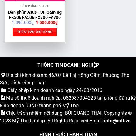
BÀN PHÍM LAPTOP
Bàn phím Asus TUF Gaming
FX506 FA506 FX706 FA706
Giá
Giá
1.890.000
₫
1.500.000
₫
gốc
hiện
là:
tại
THÊM VÀO GIỎ HÀNG
1.890.000₫.
là:
1.500.000₫.
THÔNG TIN DOANH NGHIỆP
Địa chỉ kinh doanh: 46/07 Lê Thị Hồng Gấm, Phường Thới
Sơn, Tỉnh Đồng Tháp.
Giấy phép kinh doanh cấp ngày 24/08/2016
Mã số thuế doanh nghiệp: 082087004225 tại phòng đăng ký
kinh doanh UBND thành phố Mỹ Tho
Chịu trách nhiệm nội dung: BÙI QUANG THÁI. Copyrights ©
2023
Mỹ Tho Laptop
. All Rights Reserved Email:
info
@mtl.vn
HÌNH THỨC THANH TOÁN