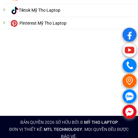
Tiktok Mỹ Tho Laptop
Pinterest Mỹ Tho Laptop
.
.
.
.
.
.
BẢN QUYỀN 2026 SỞ HỮU BỞI ©
MỸ THO LAPTOP
ĐƠN VỊ THIẾT KẾ:
MTL TECHNOLOGY
. MỌI QUYỀN ĐỀU ĐƯỢC
BẢO VỆ.