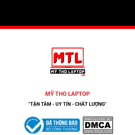
MỸ THO LAPTOP
"TẬN TÂM - UY TÍN - CHẤT LƯỢNG"