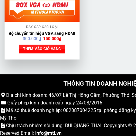
DÂY CÁP CÁC LOẠI
Bộ chuyển tín hiệu VGA sang HDMI
Giá
Giá
300.000
₫
150.000
₫
gốc
hiện
là:
tại
THÊM VÀO GIỎ HÀNG
300.000₫.
là:
150.000₫.
THÔNG TIN DOANH NGHI
Địa chỉ kinh doanh: 46/07 Lê Thị Hồng Gấm, Phường Thới S
Giấy phép kinh doanh cấp ngày 24/08/2016
Mã số thuế doanh nghiệp: 082087004225 tại phòng đăng k
Mỹ Tho
Chịu trách nhiệm nội dung: BÙI QUANG THÁI. Copyrights ©
Reserved Email:
info
@mtl.vn