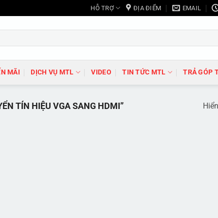
HỖ TRỢ
ĐỊA ĐIỂM
EMAIL
N MÃI
DỊCH VỤ MTL
VIDEO
TIN TỨC MTL
TRẢ GÓP 
ỂN TÍN HIỆU VGA SANG HDMI”
Hiển