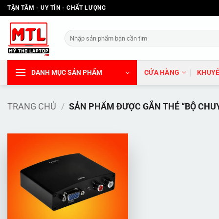
Bỏ
TẬN TÂM - UY TÍN - CHẤT LƯỢNG
qua
nội
Tìm
dung
kiếm:
DANH MỤC SẢN PHẨM
CỬA HÀNG
KHUYẾ
TRANG CHỦ
/
SẢN PHẨM ĐƯỢC GẮN THẺ “BỘ CHUY