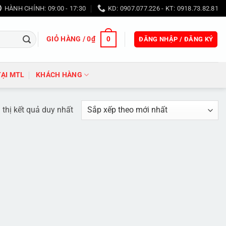
HÀNH CHÍNH: 09:00 - 17:30
KD: 0907.077.226 - KT: 0918.73.82.81
GIỎ HÀNG /
0
₫
0
ĐĂNG NHẬP / ĐĂNG KÝ
TẠI MTL
KHÁCH HÀNG
 thị kết quả duy nhất