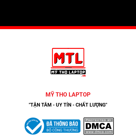
MỸ THO LAPTOP
"TẬN TÂM - UY TÍN - CHẤT LƯỢNG"