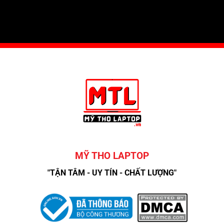
MỸ THO LAPTOP
"TẬN TÂM - UY TÍN - CHẤT LƯỢNG"