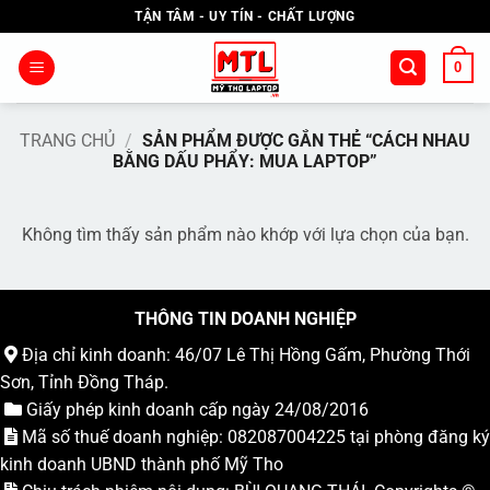
Bỏ
TẬN TÂM - UY TÍN - CHẤT LƯỢNG
qua
nội
0
dung
TRANG CHỦ
/
SẢN PHẨM ĐƯỢC GẮN THẺ “CÁCH NHAU
BẰNG DẤU PHẨY: MUA LAPTOP”
Không tìm thấy sản phẩm nào khớp với lựa chọn của bạn.
THÔNG TIN DOANH NGHIỆP
Địa chỉ kinh doanh: 46/07 Lê Thị Hồng Gấm, Phường Thới
Sơn, Tỉnh Đồng Tháp.
Giấy phép kinh doanh cấp ngày 24/08/2016
Mã số thuế doanh nghiệp: 082087004225 tại phòng đăng ký
kinh doanh UBND thành phố Mỹ Tho