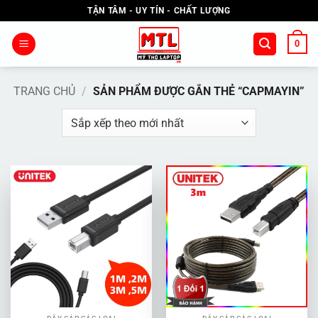
Bỏ
TẬN TÂM - UY TÍN - CHẤT LƯỢNG
qua
nội
0
dung
TRANG CHỦ
/
SẢN PHẨM ĐƯỢC GẮN THẺ “CAPMAYIN”