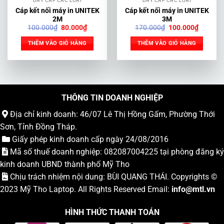
DÂY CÁP CÁC LOẠI
DÂY CÁP CÁC LOẠI
Cáp kết nối máy in UNITEK
Cáp kết nối máy in UNITEK
2M
3M
Giá
Giá
Giá
Giá
100.000
₫
80.000
₫
170.000
₫
100.000
₫
gốc
hiện
gốc
hiện
là:
tại
là:
tại
THÊM VÀO GIỎ HÀNG
THÊM VÀO GIỎ HÀNG
100.000₫.
là:
170.000₫.
là:
80.000₫.
100.000
THÔNG TIN DOANH NGHIỆP
Địa chỉ kinh doanh: 46/07 Lê Thị Hồng Gấm, Phường Thới
Sơn, Tỉnh Đồng Tháp.
Giấy phép kinh doanh cấp ngày 24/08/2016
Mã số thuế doanh nghiệp: 082087004225 tại phòng đăng ký
kinh doanh UBND thành phố Mỹ Tho
Chịu trách nhiệm nội dung: BÙI QUANG THÁI. Copyrights ©
2023
Mỹ Tho Laptop
. All Rights Reserved Email:
info
@mtl.vn
HÌNH THỨC THANH TOÁN