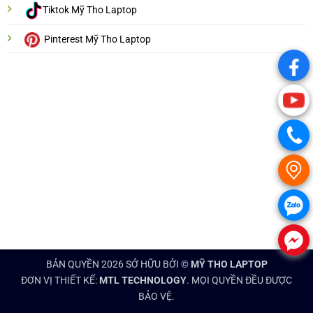
Tiktok Mỹ Tho Laptop
Pinterest Mỹ Tho Laptop
.
.
.
.
.
.
BẢN QUYỀN 2026 SỞ HỮU BỞI ©
MỸ THO LAPTOP
ĐƠN VỊ THIẾT KẾ:
MTL TECHNOLOGY
. MỌI QUYỀN ĐỀU ĐƯỢC
BẢO VỆ.