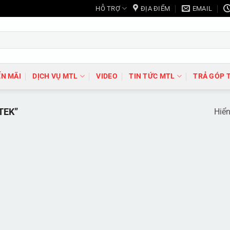
HỖ TRỢ
ĐỊA ĐIỂM
EMAIL
N MÃI
DỊCH VỤ MTL
VIDEO
TIN TỨC MTL
TRẢ GÓP 
TEK”
Hiển