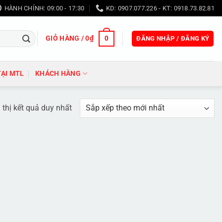
HÀNH CHÍNH: 09:00 - 17:30
KD: 0907.077.226 - KT: 0918.73.82.81
GIỎ HÀNG /
0
₫
0
ĐĂNG NHẬP / ĐĂNG KÝ
TẠI MTL
KHÁCH HÀNG
 thị kết quả duy nhất