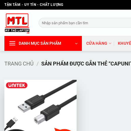
Bỏ
TẬN TÂM - UY TÍN - CHẤT LƯỢNG
qua
nội
Tìm
dung
kiếm:
DANH MỤC SẢN PHẨM
CỬA HÀNG
KHUYẾ
TRANG CHỦ
/
SẢN PHẨM ĐƯỢC GẮN THẺ “CAPUNI