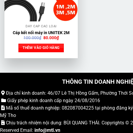
DÂY CÁP CÁC LOẠI
Cáp kết nối máy in UNITEK 2M
Giá
Giá
100.000
₫
80.000
₫
gốc
hiện
là:
tại
THÊM VÀO GIỎ HÀNG
100.000₫.
là:
80.000₫.
THÔNG TIN DOANH NGHI
Địa chỉ kinh doanh: 46/07 Lê Thị Hồng Gấm, Phường Thới S
Giấy phép kinh doanh cấp ngày 24/08/2016
Mã số thuế doanh nghiệp: 082087004225 tại phòng đăng k
Mỹ Tho
Chịu trách nhiệm nội dung: BÙI QUANG THÁI. Copyrights ©
Reserved Email:
info
@mtl.vn