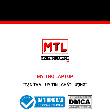
MỸ THO LAPTOP
"TẬN TÂM - UY TÍN - CHẤT LƯỢNG"