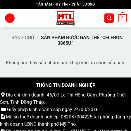
Bỏ
TẬN TÂM - UY TÍN - CHẤT LƯỢNG
qua
nội
0
dung
TRANG CHỦ
/
SẢN PHẨM ĐƯỢC GẮN THẺ “CELERON
3865U”
Không tìm thấy sản phẩm nào khớp với lựa chọn của bạn.
THÔNG TIN DOANH NGHIỆP
Địa chỉ kinh doanh: 46/07 Lê Thị Hồng Gấm, Phường Thới
Sơn, Tỉnh Đồng Tháp.
Giấy phép kinh doanh cấp ngày 24/08/2016
Mã số thuế doanh nghiệp: 082087004225 tại phòng đăng ký
kinh doanh UBND thành phố Mỹ Tho