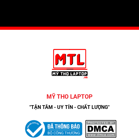
MỸ THO LAPTOP
"TẬN TÂM - UY TÍN - CHẤT LƯỢNG"