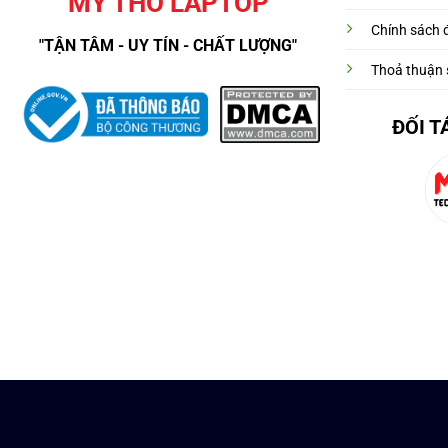
MỸ THO LAPTOP
Chính sách đ
"TẬN TÂM - UY TÍN - CHẤT LƯỢNG"
Thoả thuận 
ĐỐI T