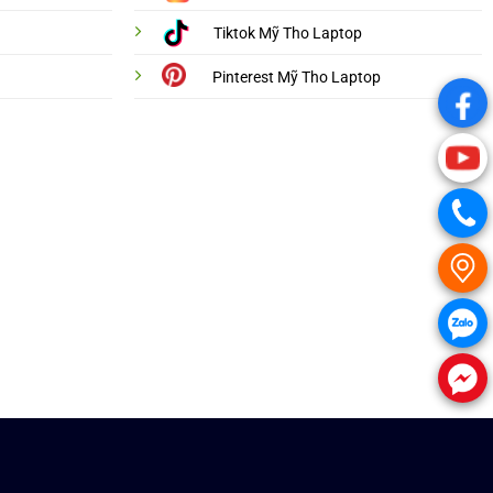
Tiktok Mỹ Tho Laptop
Pinterest Mỹ Tho Laptop
.
.
.
.
.
.