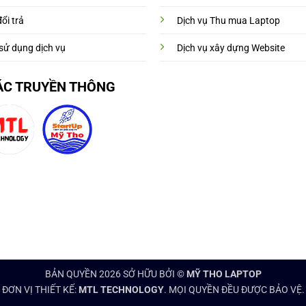
ổi trả
Dịch vụ Thu mua Laptop
sử dụng dịch vụ
Dịch vụ xây dựng Website
ÁC TRUYỀN THÔNG
BẢN QUYỀN 2026 SỞ HỮU BỞI ©
MỸ THO LAPTOP
ĐƠN VỊ THIẾT KẾ:
MTL TECHNOLOGY
. MỌI QUYỀN ĐỀU ĐƯỢC BẢO VỆ.