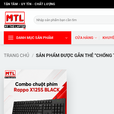
Bỏ
TẬN TÂM - UY TÍN - CHẤT LƯỢNG
qua
nội
Tìm
dung
kiếm:
DANH MỤC SẢN PHẨM
CỬA HÀNG
KHUYẾ
TRANG CHỦ
/
SẢN PHẨM ĐƯỢC GẮN THẺ “CHỐNG 