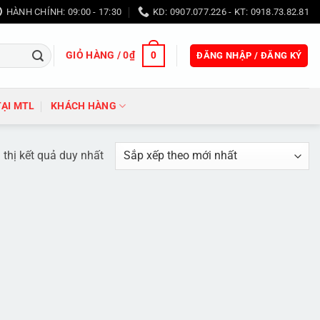
HÀNH CHÍNH: 09:00 - 17:30
KD: 0907.077.226 - KT: 0918.73.82.81
GIỎ HÀNG /
0
₫
0
ĐĂNG NHẬP / ĐĂNG KÝ
TẠI MTL
KHÁCH HÀNG
 thị kết quả duy nhất