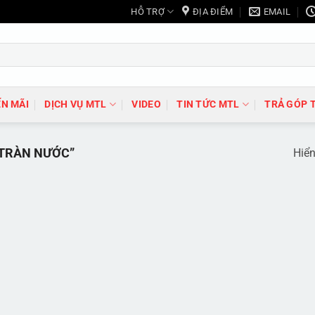
HỖ TRỢ
ĐỊA ĐIỂM
EMAIL
N MÃI
DỊCH VỤ MTL
VIDEO
TIN TỨC MTL
TRẢ GÓP 
TRÀN NƯỚC”
Hiển