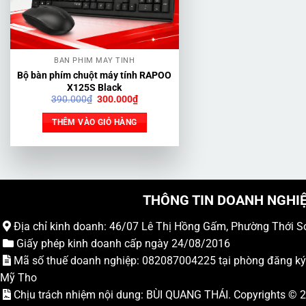
BÀN PHÍM MÁY TÍNH
Bộ bàn phím chuột máy tính RAPOO
X125S Black
Giá
Giá
390.000
₫
300.000
₫
gốc
hiện
là:
tại
THÊM VÀO GIỎ HÀNG
390.000₫.
là:
300.000₫.
THÔNG TIN DOANH NGHI
Địa chỉ kinh doanh: 46/07 Lê Thị Hồng Gấm, Phường Thới S
Giấy phép kinh doanh cấp ngày 24/08/2016
Mã số thuế doanh nghiệp: 082087004225 tại phòng đăng k
Mỹ Tho
Chịu trách nhiệm nội dung: BÙI QUANG THÁI. Copyrights ©