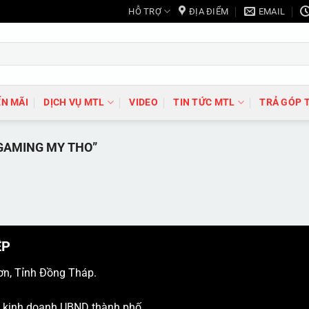
HỖ TRỢ
ĐỊA ĐIỂM
EMAIL
N MÃI
DỊCH VỤ MTL
VIDEO
TIN TỨC MTL
TRẢ GÓP 
GAMING MY THO”
ỆP
ơn, Tỉnh Đồng Tháp.
ý kinh doanh UBND thành phố