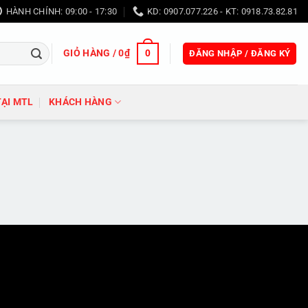
HÀNH CHÍNH: 09:00 - 17:30
KD: 0907.077.226 - KT: 0918.73.82.81
GIỎ HÀNG /
0
₫
0
ĐĂNG NHẬP / ĐĂNG KÝ
TẠI MTL
KHÁCH HÀNG