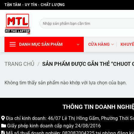
Bỏ
TẬN TÂM - UY TÍN - CHẤT LƯỢNG
qua
nội
Tìm
dung
kiếm:
DANH MỤC SẢN PHẨM
CỬA HÀNG
KHUYẾ
TRANG CHỦ
/
SẢN PHẨM ĐƯỢC GẮN THẺ “CHUOT 
Không tìm thấy sản phẩm nào khớp với lựa chọn của bạn.
THÔNG TIN DOANH NGHI
Địa chỉ kinh doanh: 46/07 Lê Thị Hồng Gấm, Phường Thới S
Giấy phép kinh doanh cấp ngày 24/08/2016
Mã số thuế doanh nghiệp: 082087004225 tại phòng đăng k