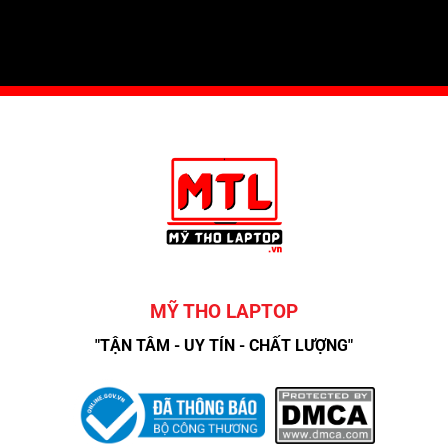
MỸ THO LAPTOP
"TẬN TÂM - UY TÍN - CHẤT LƯỢNG"