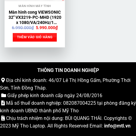
MÀN HÌNH MÁY TÍNH
Màn hình cong VIEWSONIC
32″ VX3219-PC-MHD (1920
x 1080/VA/240Hz/1
Giá
Giá
6.990.000
₫
5.990.000
₫
ms/FreeSync)
gốc
hiện
là:
tại
THÊM VÀO GIỎ HÀNG
6.990.000₫.
là:
5.990.000₫.
THÔNG TIN DOANH NGHIỆP
Địa chỉ kinh doanh: 46/07 Lê Thị Hồng Gấm, Phường Thới
Sơn, Tỉnh Đồng Tháp.
Giấy phép kinh doanh cấp ngày 24/08/2016
Mã số thuế doanh nghiệp: 082087004225 tại phòng đăng ký
kinh doanh UBND thành phố Mỹ Tho
Chịu trách nhiệm nội dung: BÙI QUANG THÁI. Copyrights ©
2023
Mỹ Tho Laptop
. All Rights Reserved Email:
info
@mtl.vn