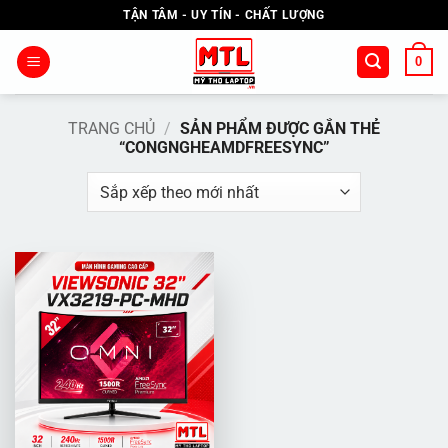
Bỏ
TẬN TÂM - UY TÍN - CHẤT LƯỢNG
qua
nội
0
dung
TRANG CHỦ
/
SẢN PHẨM ĐƯỢC GẮN THẺ
“CONGNGHEAMDFREESYNC”