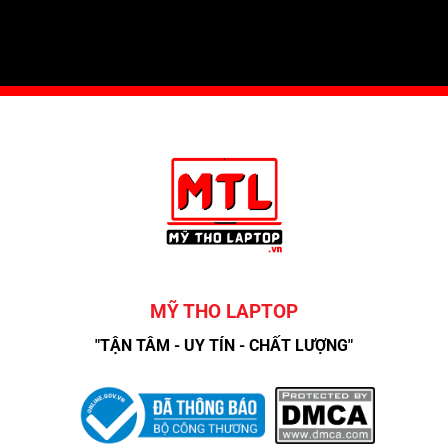
MỸ THO LAPTOP
"TẬN TÂM - UY TÍN - CHẤT LƯỢNG"