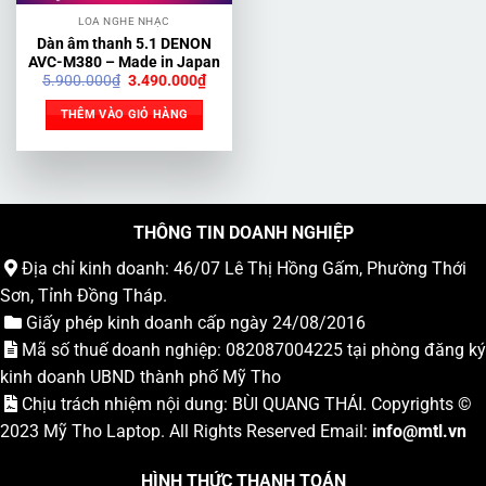
LOA NGHE NHẠC
Dàn âm thanh 5.1 DENON
AVC-M380 – Made in Japan
Giá
Giá
5.900.000
₫
3.490.000
₫
gốc
hiện
là:
tại
THÊM VÀO GIỎ HÀNG
5.900.000₫.
là:
3.490.000₫.
THÔNG TIN DOANH NGHIỆP
Địa chỉ kinh doanh: 46/07 Lê Thị Hồng Gấm, Phường Thới
Sơn, Tỉnh Đồng Tháp.
Giấy phép kinh doanh cấp ngày 24/08/2016
Mã số thuế doanh nghiệp: 082087004225 tại phòng đăng ký
kinh doanh UBND thành phố Mỹ Tho
Chịu trách nhiệm nội dung: BÙI QUANG THÁI. Copyrights ©
2023
Mỹ Tho Laptop
. All Rights Reserved Email:
info
@mtl.vn
HÌNH THỨC THANH TOÁN