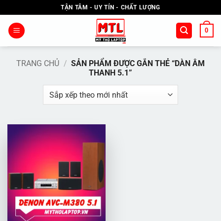
Bỏ
TẬN TÂM - UY TÍN - CHẤT LƯỢNG
qua
nội
0
dung
TRANG CHỦ
/
SẢN PHẨM ĐƯỢC GẮN THẺ “DÀN ÂM
THANH 5.1”