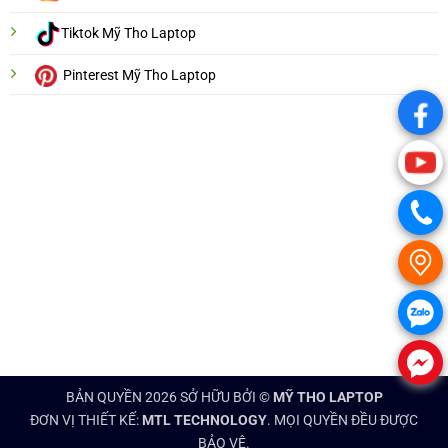
Tiktok Mỹ Tho Laptop
Pinterest Mỹ Tho Laptop
.
.
.
.
.
.
BẢN QUYỀN 2026 SỞ HỮU BỞI ©
MỸ THO LAPTOP
ĐƠN VỊ THIẾT KẾ:
MTL TECHNOLOGY
. MỌI QUYỀN ĐỀU ĐƯỢC
BẢO VỆ.