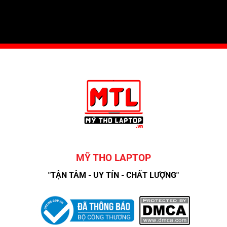
MỸ THO LAPTOP
"TẬN TÂM - UY TÍN - CHẤT LƯỢNG"