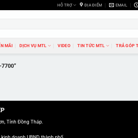
HỖ TRỢ
ĐỊA ĐIỂM
EMAIL
N MÃI
DỊCH VỤ MTL
VIDEO
TIN TỨC MTL
TRẢ GÓP 
-7700”
ỆP
ơn, Tỉnh Đồng Tháp.
ý kinh doanh UBND thành phố