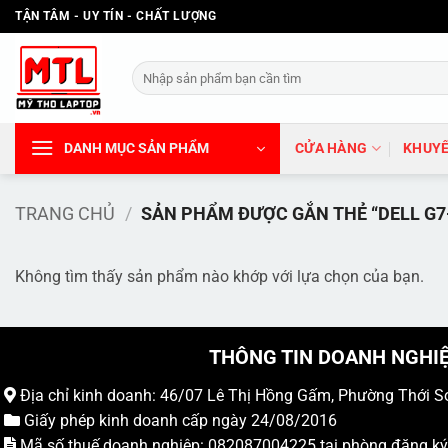
Bỏ
TẬN TÂM - UY TÍN - CHẤT LƯỢNG
qua
nội
Tìm
dung
kiếm:
DANH MỤC SẢN PHẨM
CỬA HÀNG
KHUYẾ
TRANG CHỦ
/
SẢN PHẨM ĐƯỢC GẮN THẺ “DELL G7
Không tìm thấy sản phẩm nào khớp với lựa chọn của bạn.
THÔNG TIN DOANH NGHI
Địa chỉ kinh doanh: 46/07 Lê Thị Hồng Gấm, Phường Thới S
Giấy phép kinh doanh cấp ngày 24/08/2016
Mã số thuế doanh nghiệp: 082087004225 tại phòng đăng k