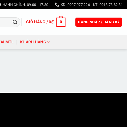
HÀNH CHÍNH: 09:00 - 17:30
KD: 0907.077.226 - KT: 0918.73.82.81
GIỎ HÀNG /
0
₫
0
ĐĂNG NHẬP / ĐĂNG KÝ
TẠI MTL
KHÁCH HÀNG