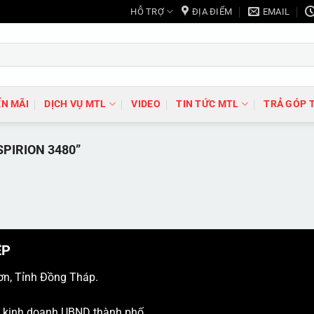
HỖ TRỢ
ĐỊA ĐIỂM
EMAIL
N MÃI
DỊCH VỤ MTL
VIDEO
TIN TỨC MTL
TRẢ GÓP 
PIRION 3480”
ỆP
ơn, Tỉnh Đồng Tháp.
ý kinh doanh UBND thành phố