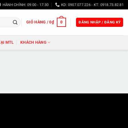
HÀNH CHÍNH: 09:00 - 17:30
KD: 0907.077.226 - KT: 0918.73.82.81
GIỎ HÀNG /
0
₫
0
ĐĂNG NHẬP / ĐĂNG KÝ
TẠI MTL
KHÁCH HÀNG