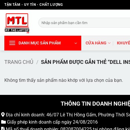
Bỏ
TẬN TÂM - UY TÍN - CHẤT LƯỢNG
qua
nội
Tìm
dung
kiếm:
DANH MỤC SẢN PHẨM
CỬA HÀNG
KHUYẾ
TRANG CHỦ
/
SẢN PHẨM ĐƯỢC GẮN THẺ “DELL INS
Không tìm thấy sản phẩm nào khớp với lựa chọn của bạn.
THÔNG TIN DOANH NGHI
Địa chỉ kinh doanh: 46/07 Lê Thị Hồng Gấm, Phường Thới S
Giấy phép kinh doanh cấp ngày 24/08/2016
Mã số thuế doanh nghiệp: 082087004225 tại phòng đăng k