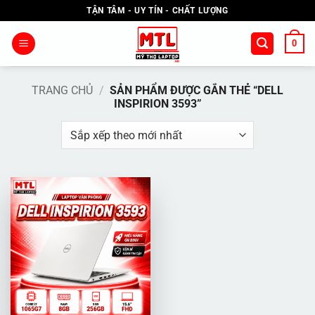
Bỏ
TẬN TÂM - UY TÍN - CHẤT LƯỢNG
qua
nội
0
dung
TRANG CHỦ
/
SẢN PHẨM ĐƯỢC GẮN THẺ “DELL
INSPIRION 3593”