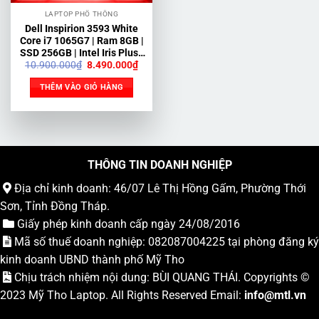
LAPTOP PHỔ THÔNG
Dell Inspirion 3593 White
Core i7 1065G7 | Ram 8GB |
SSD 256GB | Intel Iris Plus |
Giá
Giá
10.900.000
₫
8.490.000
₫
15.6 FHD
gốc
hiện
là:
tại
THÊM VÀO GIỎ HÀNG
10.900.000₫.
là:
8.490.000₫.
THÔNG TIN DOANH NGHIỆP
Địa chỉ kinh doanh: 46/07 Lê Thị Hồng Gấm, Phường Thới
Sơn, Tỉnh Đồng Tháp.
Giấy phép kinh doanh cấp ngày 24/08/2016
Mã số thuế doanh nghiệp: 082087004225 tại phòng đăng ký
kinh doanh UBND thành phố Mỹ Tho
Chịu trách nhiệm nội dung: BÙI QUANG THÁI. Copyrights ©
2023
Mỹ Tho Laptop
. All Rights Reserved Email:
info
@mtl.vn