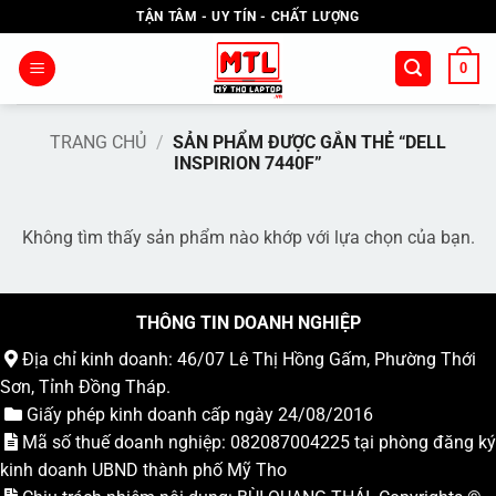
Bỏ
TẬN TÂM - UY TÍN - CHẤT LƯỢNG
qua
nội
0
dung
TRANG CHỦ
/
SẢN PHẨM ĐƯỢC GẮN THẺ “DELL
INSPIRION 7440F”
Không tìm thấy sản phẩm nào khớp với lựa chọn của bạn.
THÔNG TIN DOANH NGHIỆP
Địa chỉ kinh doanh: 46/07 Lê Thị Hồng Gấm, Phường Thới
Sơn, Tỉnh Đồng Tháp.
Giấy phép kinh doanh cấp ngày 24/08/2016
Mã số thuế doanh nghiệp: 082087004225 tại phòng đăng ký
kinh doanh UBND thành phố Mỹ Tho