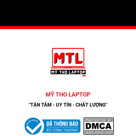
MỸ THO LAPTOP
"TẬN TÂM - UY TÍN - CHẤT LƯỢNG"