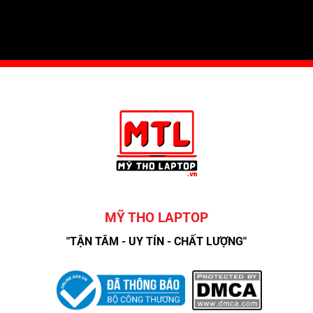
MỸ THO LAPTOP
"TẬN TÂM - UY TÍN - CHẤT LƯỢNG"