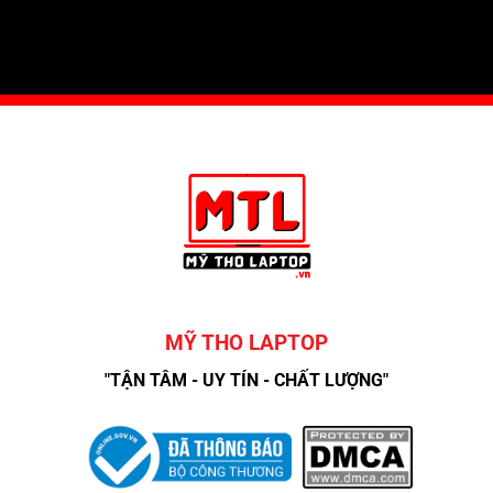
MỸ THO LAPTOP
"TẬN TÂM - UY TÍN - CHẤT LƯỢNG"