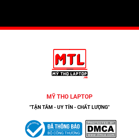
MỸ THO LAPTOP
"TẬN TÂM - UY TÍN - CHẤT LƯỢNG"