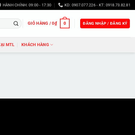
HÀNH CHÍNH: 09:00 - 17:30
KD: 0907.077.226 - KT: 0918.73.82.81
GIỎ HÀNG /
0
₫
0
ĐĂNG NHẬP / ĐĂNG KÝ
TẠI MTL
KHÁCH HÀNG