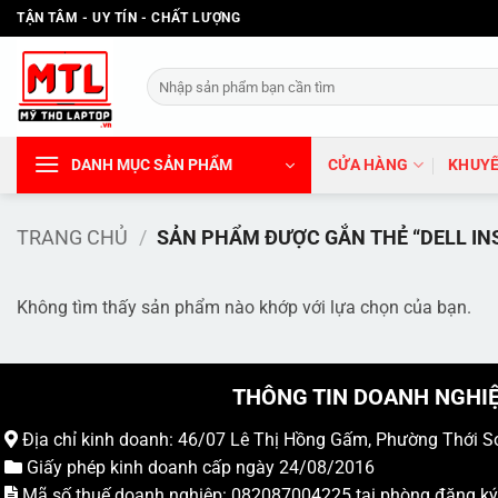
Bỏ
TẬN TÂM - UY TÍN - CHẤT LƯỢNG
qua
nội
Tìm
dung
kiếm:
DANH MỤC SẢN PHẨM
CỬA HÀNG
KHUYẾ
TRANG CHỦ
/
SẢN PHẨM ĐƯỢC GẮN THẺ “DELL IN
Không tìm thấy sản phẩm nào khớp với lựa chọn của bạn.
THÔNG TIN DOANH NGHI
Địa chỉ kinh doanh: 46/07 Lê Thị Hồng Gấm, Phường Thới S
Giấy phép kinh doanh cấp ngày 24/08/2016
Mã số thuế doanh nghiệp: 082087004225 tại phòng đăng k