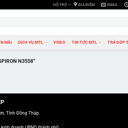
HỖ TRỢ
ĐỊA ĐIỂM
EMAIL
N MÃI
DỊCH VỤ MTL
VIDEO
TIN TỨC MTL
TRẢ GÓP 
SPIRON N3558”
ỆP
ơn, Tỉnh Đồng Tháp.
ý kinh doanh UBND thành phố