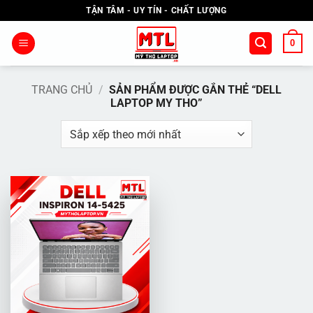
Bỏ
TẬN TÂM - UY TÍN - CHẤT LƯỢNG
qua
nội
0
dung
TRANG CHỦ
/
SẢN PHẨM ĐƯỢC GẮN THẺ “DELL
LAPTOP MY THO”