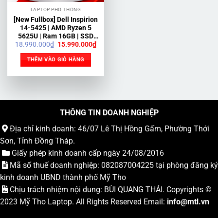
LAPTOP PHỔ THÔNG
[New Fullbox] Dell Inspirion
14-5425 | AMD Ryzen 5
5625U | Ram 16GB | SSD
Giá
Giá
18.990.000
₫
15.990.000
₫
512GB | 14 inch 2K
gốc
hiện
là:
tại
THÊM VÀO GIỎ HÀNG
18.990.000₫.
là:
15.990.000₫.
THÔNG TIN DOANH NGHIỆP
Địa chỉ kinh doanh: 46/07 Lê Thị Hồng Gấm, Phường Thới
Sơn, Tỉnh Đồng Tháp.
Giấy phép kinh doanh cấp ngày 24/08/2016
Mã số thuế doanh nghiệp: 082087004225 tại phòng đăng ký
kinh doanh UBND thành phố Mỹ Tho
Chịu trách nhiệm nội dung: BÙI QUANG THÁI. Copyrights ©
2023
Mỹ Tho Laptop
. All Rights Reserved Email:
info
@mtl.vn