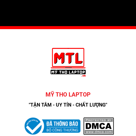
MỸ THO LAPTOP
"TẬN TÂM - UY TÍN - CHẤT LƯỢNG"