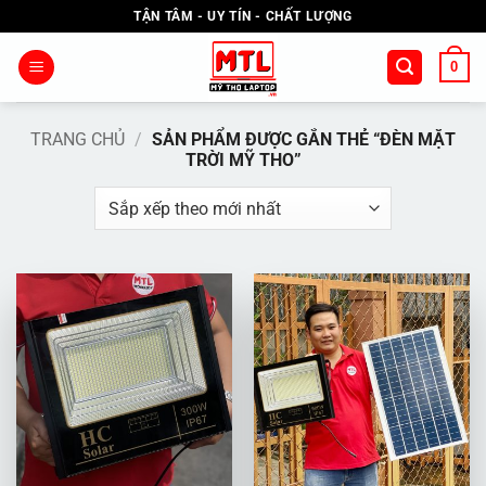
Bỏ
TẬN TÂM - UY TÍN - CHẤT LƯỢNG
qua
nội
0
dung
TRANG CHỦ
/
SẢN PHẨM ĐƯỢC GẮN THẺ “ĐÈN MẶT
TRỜI MỸ THO”