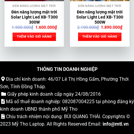
ĐÈN NĂNG LƯỢNG MẶT TRỜI
ĐÈN NĂNG LƯỢNG MẶT TRỜI
Đèn năng lượng mặt trời
Đèn năng lượng mặt trời
Solar Light Led XB-T300
Solar Light Led XB-T300
300W
500W
Giá
Giá
Giá
Giá
1.900.000
₫
1.600.000
₫
2.190.000
₫
1.890.000
₫
gốc
hiện
gốc
hiện
là:
tại
là:
tại
THÊM VÀO GIỎ HÀNG
THÊM VÀO GIỎ HÀNG
1.900.000₫.
là:
2.190.000₫.
là:
1.600.000₫.
1.890
THÔNG TIN DOANH NGHIỆP
Địa chỉ kinh doanh: 46/07 Lê Thị Hồng Gấm, Phường Thới
Sơn, Tỉnh Đồng Tháp.
Giấy phép kinh doanh cấp ngày 24/08/2016
Mã số thuế doanh nghiệp: 082087004225 tại phòng đăng ký
kinh doanh UBND thành phố Mỹ Tho
Chịu trách nhiệm nội dung: BÙI QUANG THÁI. Copyrights ©
2023
Mỹ Tho Laptop
. All Rights Reserved Email:
info
@mtl.vn