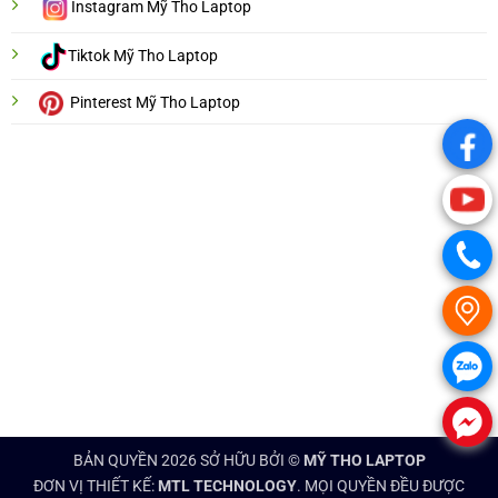
Instagram Mỹ Tho Laptop
Tiktok Mỹ Tho Laptop
Pinterest Mỹ Tho Laptop
.
.
.
.
.
.
BẢN QUYỀN 2026 SỞ HỮU BỞI ©
MỸ THO LAPTOP
ĐƠN VỊ THIẾT KẾ:
MTL TECHNOLOGY
. MỌI QUYỀN ĐỀU ĐƯỢC